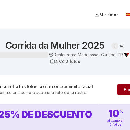
Mis fotos
Corrida da Mulher 2025
Restaurante Madalosso
Curitiba, PR
•
47.312
fotos
ncuentra tus fotos con reconocimiento facial
En
ómate una selfie o sube una foto de tu rostro.
10
25
%
DE DESCUENTO
%
al comprar
3 fotos