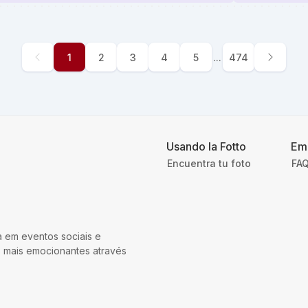
1
2
3
4
5
...
474
Usando la Fotto
Em
Encuentra tu foto
FAQ
 em eventos sociais e
s mais emocionantes através