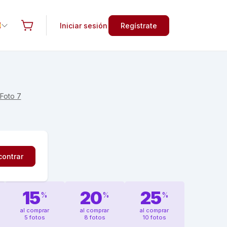
Iniciar sesión
Regístrate
Foto 7
contrar
15
20
25
%
%
%
al comprar
al comprar
al comprar
5 fotos
8 fotos
10 fotos