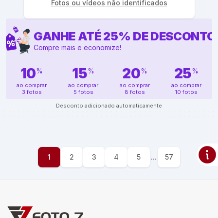
Fotos ou vídeos não identificados
GANHE ATÉ
25
%
DE DESCONTO
Compre mais e economize!
10
15
20
25
%
%
%
%
ao comprar
ao comprar
ao comprar
ao comprar
3 fotos
5 fotos
8 fotos
10 fotos
Desconto adicionado automaticamente
1
2
3
4
5
...
57