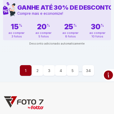
GANHE ATÉ
30
%
DE DESCONTO
Compre mais e economize!
15
20
25
30
%
%
%
%
ao comprar
ao comprar
ao comprar
ao comprar
3 fotos
5 fotos
8 fotos
10 fotos
Desconto adicionado automaticamente
1
2
3
4
5
...
34