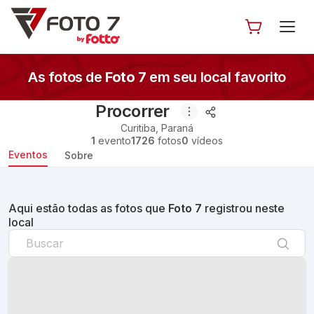
As fotos de
Foto 7
em seu local favorito
Procorrer
Curitiba
,
Paraná
1
evento
1726
fotos
0
vídeos
Eventos
Sobre
Aqui estão todas as fotos que
Foto 7
registrou neste
local