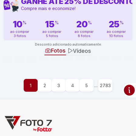
GANHE ATÉ
25
%
DE DESCONTO
Compre mais e economize!
10
15
20
25
%
%
%
%
ao comprar
ao comprar
ao comprar
ao comprar
3 fotos
5 fotos
8 fotos
10 fotos
Desconto adicionado automaticamente
Fotos
Vídeos
1
2
3
4
5
...
2783